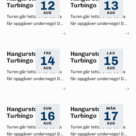
12
13
Turbingo
Turbingo
AUG
AUG
Turen går lettare når borna
Turen går lettare når borna
får oppgåver undervegs! Det
får oppgåver undervegs! Det
er mykje spennande å sjå i
er mykje spennande å sjå i
området rundt og på
området rundt og på
Hangurstoppen.
Hangurstoppen.
Hangurstoppen
Hangurstoppen
FRE
LAU
14
15
Turbingo
Turbingo
AUG
AUG
Turen går lettare når borna
Turen går lettare når borna
får oppgåver undervegs! Det
får oppgåver undervegs! Det
er mykje spennande å sjå i
er mykje spennande å sjå i
området rundt og på
området rundt og på
Hangurstoppen.
Hangurstoppen.
Hangurstoppen
Hangurstoppen
SUN
MÅN
16
17
Turbingo
Turbingo
AUG
AUG
Turen går lettare når borna
Turen går lettare når borna
får oppgåver undervegs! Det
får oppgåver undervegs! Det