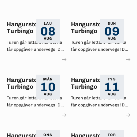
Hangurstoppen
Hangurstoppen
LAU
SUN
08
09
Turbingo
Turbingo
AUG
AUG
Turen går lettare når borna
Turen går lettare når borna
får oppgåver undervegs! Det
får oppgåver undervegs! Det
er mykje spennande å sjå i
er mykje spennande å sjå i
området rundt og på
området rundt og på
Hangurstoppen.
Hangurstoppen.
Hangurstoppen
Hangurstoppen
MÅN
TYS
10
11
Turbingo
Turbingo
AUG
AUG
Turen går lettare når borna
Turen går lettare når borna
får oppgåver undervegs! Det
får oppgåver undervegs! Det
er mykje spennande å sjå i
er mykje spennande å sjå i
området rundt og på
området rundt og på
Hangurstoppen.
Hangurstoppen.
Hangurstoppen
Hangurstoppen
ONS
TOR