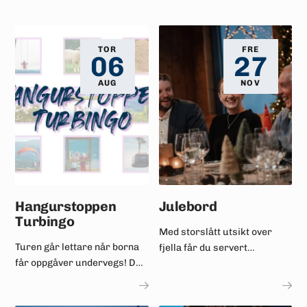
TOR
FRE
06
27
AUG
NOV
Hangurstoppen
Julebord
Turbingo
Med storslått utsikt over
Turen går lettare når borna
fjella får du servert
får oppgåver undervegs! Det
smakfulle tradisjonelle
er mykje spennande å sjå i
julerettar i moderne
området rundt og på
omgjevnader.