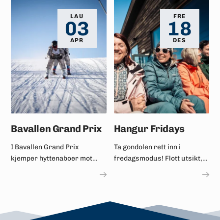
Hangurstoppen.
LAU
FRE
03
18
APR
DES
Bavallen Grand Prix
Hangur Fridays
I Bavallen Grand Prix
Ta gondolen rett inn i
kjemper hyttenaboer mot
fredagsmodus! Flott utsikt,
kvarandre, det er
god stemning og ekte folk.
bedriftslag, vennegjenger,
familielag og dei blodseriøse.