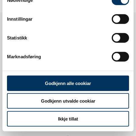
Selection
Innstillingar
Statistikk
Marknadsføring
Godkjenn alle cookiar
Godkjenn utvalde cookiar
Oppmøtestad
Ikkje tillat
Voss Resort har to skiskule-stader: