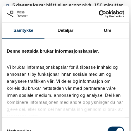
5 dagers kurs:
blått eller grønt nivå, 150 minutter
(starter mandager)
Skileik for barn 5–7 år:
eit tilbod for dei yngste
Samtykke
Detaljar
Om
som vil ha ein trygg og morosam start på ski. Økta
varer i 100 minutt.
Denne nettsida brukar informasjonskapslar.
Bestill gruppeundervisning
Vi brukar informasjonskapslar for å tilpasse innhald og 
annonsar, tilby funksjonar innan sosiale medium og 
Bestilling av gruppeundervisning er
analysere trafikken vår. Vi deler òg informasjon om 
korleis du brukar nettstaden vår med partnarane våre 
under arbeid og blir tilgjengeleg så
innan sosiale medium, annonsering og analyse. Dei kan 
snart som mogleg.
kombinere informasjonen med andre opplysningar du har 
gjeve dei, eller som dei har samla inn gjennom di bruk av 
tenestene deira.
Consent
Nødvendige