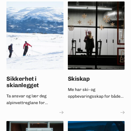
Sikkerhet i
Skiskap
skianlegget
Me har ski- og
Ta ansvar og lær deg
oppbevaringsskap for både
alpinvettreglane for
dagleige og langtidsleige.
skiløpere og snowboardara.