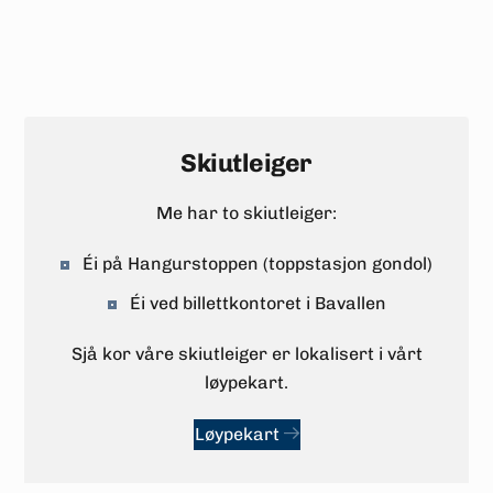
Skiutleiger
Me har to skiutleiger:
Éi på Hangurstoppen (toppstasjon gondol)
Éi ved billettkontoret i Bavallen
Sjå kor våre skiutleiger er lokalisert i vårt
løypekart.
Løypekart