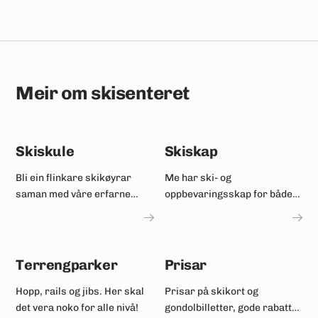
Meir om skisenteret
Skiskule
Skiskap
Bli ein flinkare skikøyrar
Me har ski- og
saman med våre erfarne
oppbevaringsskap for både
instruktørar.
dagleige og langtidsleige.
Terrengparker
Prisar
Hopp, rails og jibs. Her skal
Prisar på skikort og
det vera noko for alle nivå!
gondolbilletter, gode rabatter