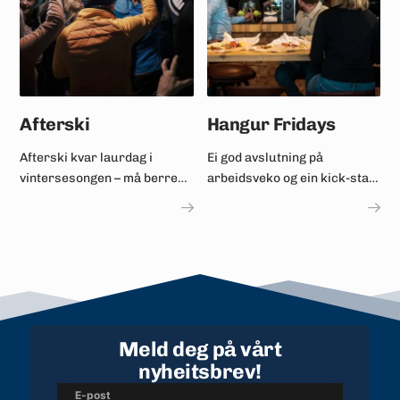
Afterski
Hangur Fridays
Afterski kvar laurdag i
Ei god avslutning på
vintersesongen – må berre
arbeidsveko og ein kick-start
oppleveast!
på helga!
Meld deg på vårt
nyheitsbrev!
E-post