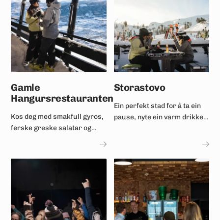
Gamle
Storastovo
Hangursrestauranten
Ein perfekt stad for å ta ein
Kos deg med smakfull gyros,
pause, nyte ein varm drikke
ferske greske salatar og
eller få deg noko godt å ete.
kraftig moussaka.