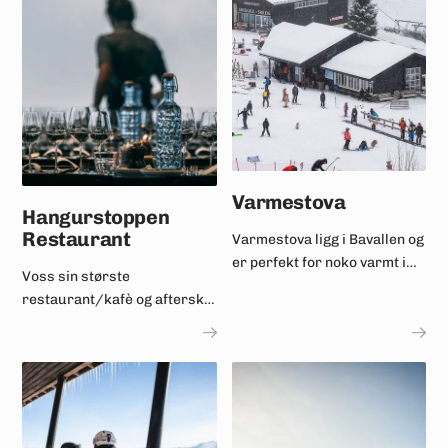
Varmestova
Hangurstoppen
Restaurant
Varmestova ligg i Bavallen og
er perfekt for noko varmt i
Voss sin største
koppen og ein godbit.
restaurant/kafè og afterski
– open heile året!