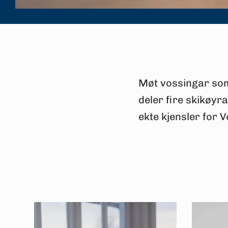
Møt vossingar som 
deler fire skikøyra
ekte kjensler for V