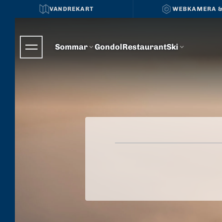
VANDREKART
WEBKAMERA &
Sommar
Gondol
Restaurant
Ski