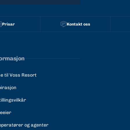
Prisar
Kontakt oss
formasjon
e til Voss Resort
pirasjon
illingsvilkår
teeier
operatører og agenter