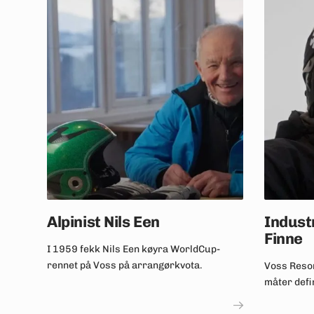
Alpinist Nils Een
Indust
Finne
I 1959 fekk Nils Een køyra WorldCup-
rennet på Voss på arrangørkvota.
Voss Reso
måter defin