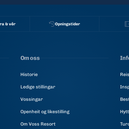
a & vêr
Opningstider
Om oss
In
Historie
Reis
Ledige stillingar
Ins
Vossingar
Best
Openheit og likestilling
Hyt
Om Voss Resort
Tur