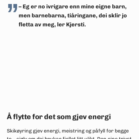
– Eg er no ivrigare enn mine eigne barn,
men barnebarna, tiåringane, dei sklir jo
fletta av meg, ler Kjersti.
Å flytte for det som gjev energi
Skikøyring gjev energi, meistring og påfyll for begge
to – sjølv om dei brukar fjellet litt ulikt. Den eine trivst