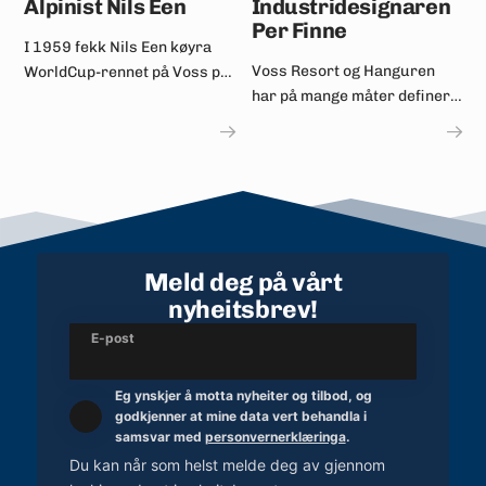
Alpinist Nils Een
Industridesignaren
Per Finne
I 1959 fekk Nils Een køyra
Voss Resort og Hanguren
WorldCup-rennet på Voss på
har på mange måter definert
arrangørkvota.
livet hans.
Meld deg på vårt
nyheitsbrev!
E-post
Eg ynskjer å motta nyheiter og tilbod, og
godkjenner at mine data vert behandla i
samsvar med
personvernerklæringa
.
Du kan når som helst melde deg av gjennom