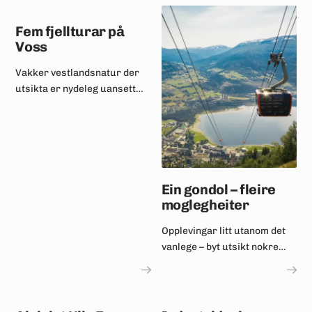
Fem fjellturar på
Voss
Vakker vestlandsnatur der
utsikta er nydeleg uansett
kva veg du snur deg.
Ein gondol – fleire
moglegheiter
Opplevingar litt utanom det
vanlege – byt utsikt nokre
timar eller planlegg ein heil
dag fullpakka med
aktivitetar.